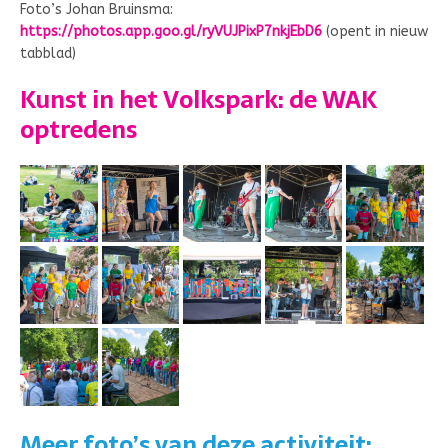
Foto’s Johan Bruinsma:
https://photos.app.goo.gl/ryVUJPixP7nkjEbD6
(opent in nieuw
tabblad)
Kunst in het Volkspark: de WAK
optredens
Meer foto’s van deze activiteit: