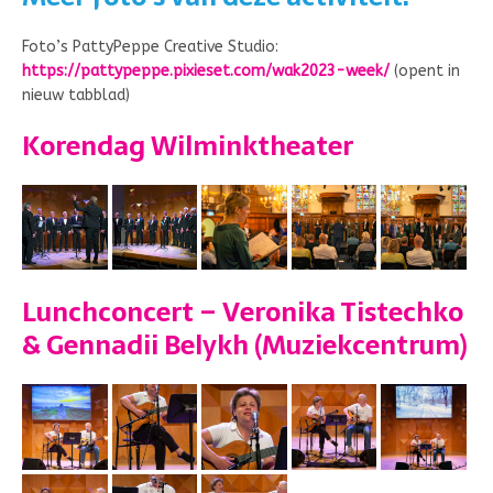
Foto’s PattyPeppe Creative Studio:
https://pattypeppe.pixieset.com/wak2023-week/
(opent in
nieuw tabblad)
Korendag Wilminktheater
Lunchconcert – Veronika Tistechko
& Gennadii Belykh (Muziekcentrum)