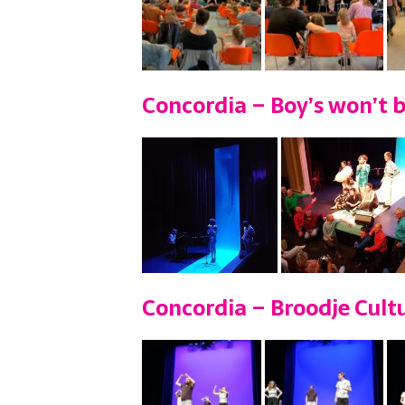
Concordia – Boy’s won’t 
Concordia – Broodje Cult