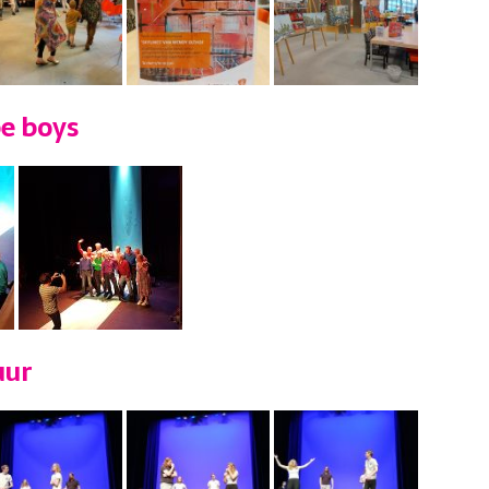
be boys
uur