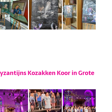
Byzantijns Kozakken Koor in Grote