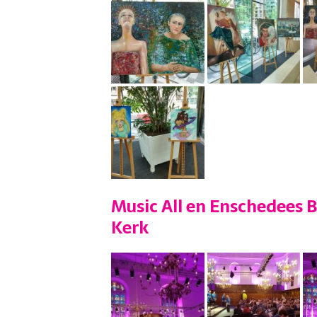
Music All en Enschedees 
Kerk