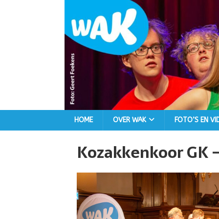
HOME
OVER WAK
FOTO’S EN VI
Kozakkenkoor GK – 