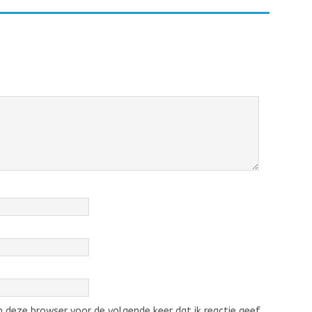
 deze browser voor de volgende keer dat ik reactie geef.