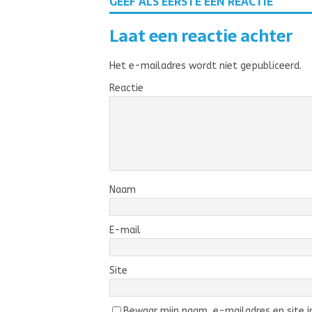
GEEF ALS EERSTE EEN REACTIE
Laat een reactie achter
Het e-mailadres wordt niet gepubliceerd.
Reactie
Naam
E-mail
Site
Bewaar mijn naam, e-mailadres en site in