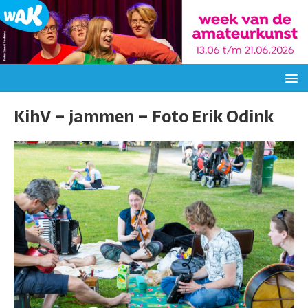
KihV – jammen – Foto Erik Odink