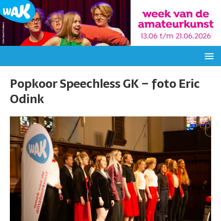
Popkoor Speechless GK – foto Eric
Odink