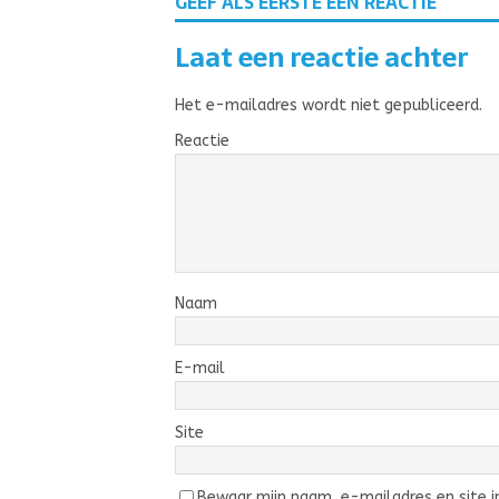
GEEF ALS EERSTE EEN REACTIE
Laat een reactie achter
Het e-mailadres wordt niet gepubliceerd.
Reactie
Naam
E-mail
Site
Bewaar mijn naam, e-mailadres en site in