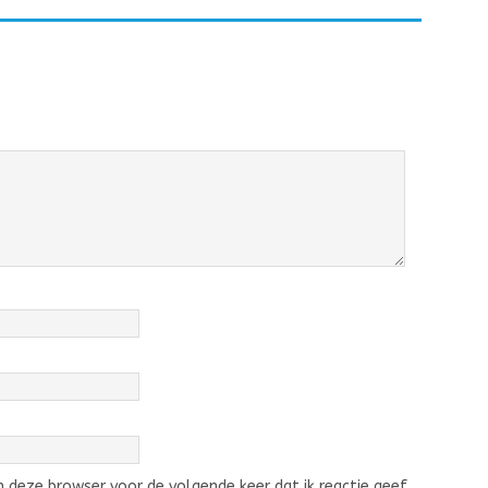
 deze browser voor de volgende keer dat ik reactie geef.