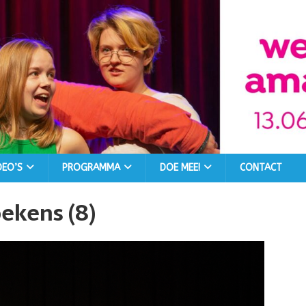
DEO’S
PROGRAMMA
DOE MEE!
CONTACT
oekens (8)