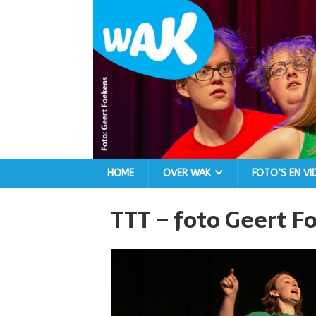
HOME
OVER WAK
FOTO’S EN VI
TTT – foto Geert F