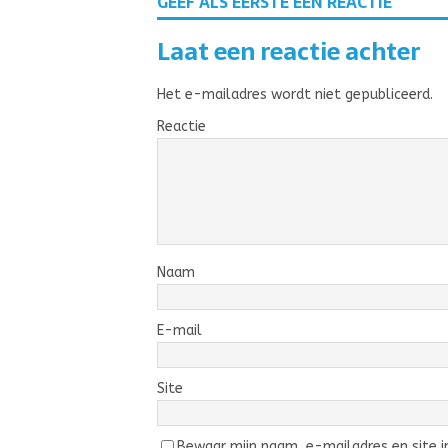
GEEF ALS EERSTE EEN REACTIE
Laat een reactie achter
Het e-mailadres wordt niet gepubliceerd.
Reactie
Naam
E-mail
Site
Bewaar mijn naam, e-mailadres en site in