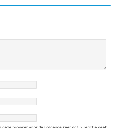
 deze browser voor de volgende keer dat ik reactie geef.