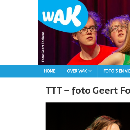
HOME
OVER WAK
FOTO’S EN VI
TTT – foto Geert F