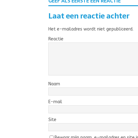
GEEF ALS EERSTE EEN REACTIE
Laat een reactie achter
Het e-mailadres wordt niet gepubliceerd.
Reactie
Naam
E-mail
Site
Bewaar mijn naam, e-mailadres en site in