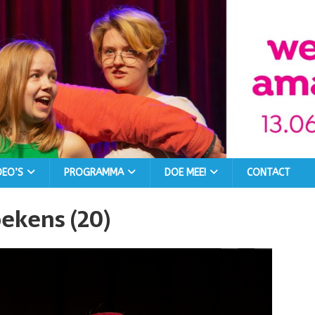
DEO’S
PROGRAMMA
DOE MEE!
CONTACT
oekens (20)