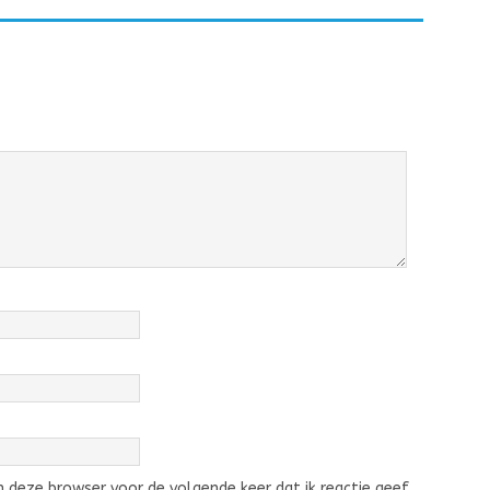
 deze browser voor de volgende keer dat ik reactie geef.