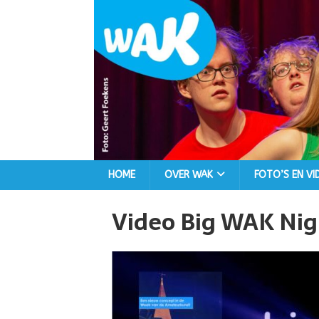
HOME
OVER WAK
FOTO’S EN VI
Video Big WAK Nig