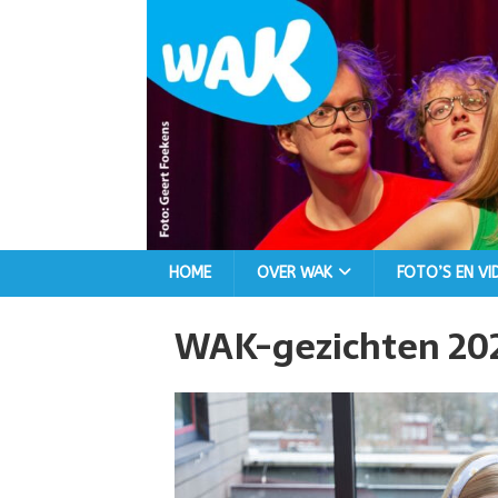
HOME
OVER WAK
FOTO’S EN VI
WAK-gezichten 2023