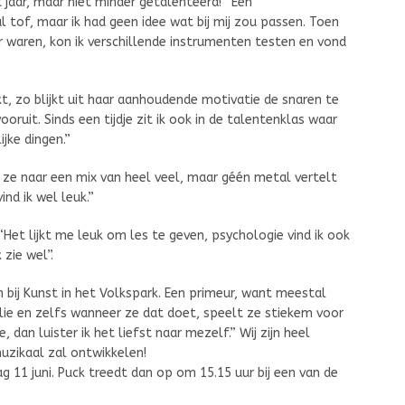
 jaar, maar niet minder getalenteerd! “Een
 tof, maar ik had geen idee wat bij mij zou passen. Toen
r waren, kon ik verschillende instrumenten testen en vond
t, zo blijkt uit haar aanhoudende motivatie de snaren te
ooruit. Sinds een tijdje zit ik ook in de talentenklas waar
ijke dingen.”
 ze naar een mix van heel veel, maar géén metal vertelt
ind ik wel leuk.”
 “Het lijkt me leuk om les te geven, psychologie vind ik ook
 zie wel”.
 bij Kunst in het Volkspark. Een primeur, want meestal
ilie en zelfs wanneer ze dat doet, speelt ze stiekem voor
 dan luister ik het liefst naar mezelf.” Wij zijn heel
uzikaal zal ontwikkelen!
g 11 juni. Puck treedt dan op om 15.15 uur bij een van de