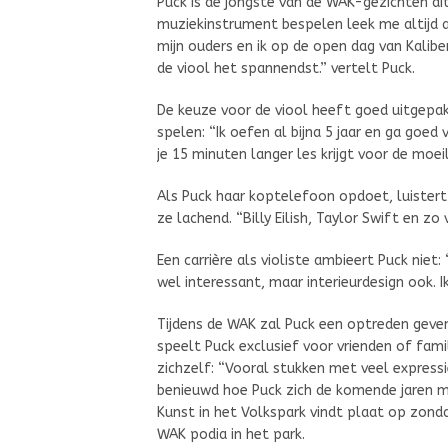
Puck is de jongste van de WAK-gezichten dit
muziekinstrument bespelen leek me altijd al
mijn ouders en ik op de open dag van Kalibe
de viool het spannendst.” vertelt Puck.
De keuze voor de viool heeft goed uitgepak
spelen: “Ik oefen al bijna 5 jaar en ga goed v
je 15 minuten langer les krijgt voor de moeil
Als Puck haar koptelefoon opdoet, luistert
ze lachend. “Billy Eilish, Taylor Swift en zo v
Een carrière als violiste ambieert Puck niet:
wel interessant, maar interieurdesign ook. Ik
Tijdens de WAK zal Puck een optreden geven
speelt Puck exclusief voor vrienden of fam
zichzelf: “Vooral stukken met veel expressie,
benieuwd hoe Puck zich de komende jaren m
Kunst in het Volkspark vindt plaat op zonda
WAK podia in het park.