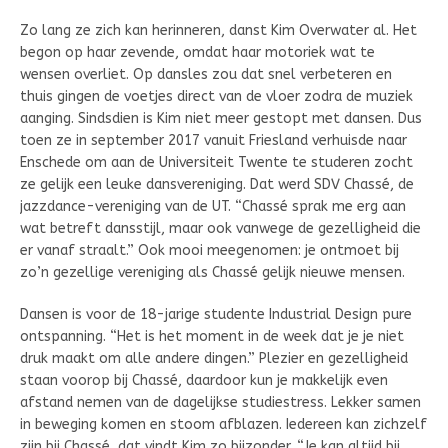
Zo lang ze zich kan herinneren, danst Kim Overwater al. Het
begon op haar zevende, omdat haar motoriek wat te
wensen overliet. Op dansles zou dat snel verbeteren en
thuis gingen de voetjes direct van de vloer zodra de muziek
aanging. Sindsdien is Kim niet meer gestopt met dansen. Dus
toen ze in september 2017 vanuit Friesland verhuisde naar
Enschede om aan de Universiteit Twente te studeren zocht
ze gelijk een leuke dansvereniging. Dat werd SDV Chassé, de
jazzdance-vereniging van de UT. “Chassé sprak me erg aan
wat betreft dansstijl, maar ook vanwege de gezelligheid die
er vanaf straalt.” Ook mooi meegenomen: je ontmoet bij
zo’n gezellige vereniging als Chassé gelijk nieuwe mensen.
Dansen is voor de 18-jarige studente Industrial Design pure
ontspanning. “Het is het moment in de week dat je je niet
druk maakt om alle andere dingen.” Plezier en gezelligheid
staan voorop bij Chassé, daardoor kun je makkelijk even
afstand nemen van de dagelijkse studiestress. Lekker samen
in beweging komen en stoom afblazen. Iedereen kan zichzelf
zijn bij Chassé, dat vindt Kim zo bijzonder. “Je kan altijd bij