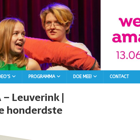
DEO’S
PROGRAMMA
DOE MEE!
CONTACT
– Leuverink |
e honderdste