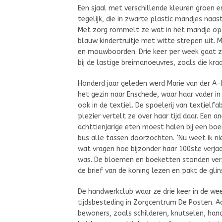
Een sjaal met verschillende kleuren groen e
tegelijk, die in zwarte plastic mandjes naast
Met zorg rommelt ze wat in het mandje op 
blauw kindertruitje met witte strepen uit. 
en mouwboorden. Drie keer per week gaat ze
bij de lastige breimanoeuvres, zoals die kraa
Honderd jaar geleden werd Marie van der A-
het gezin naar Enschede, waar haar vader i
ook in de textiel. De spoelerij van textiel
plezier vertelt ze over haar tijd daar. Een
achttienjarige eten moest halen bij een boe
bus alle tassen doorzochten. ‘Nu weet ik ni
wat vragen hoe bijzonder haar 100ste verjaar
was. De bloemen en boeketten stonden vers
de brief van de koning lezen en pakt de gli
De handwerkclub waar ze drie keer in de we
tijdsbesteding in Zorgcentrum De Posten. Ac
bewoners, zoals schilderen, knutselen, han