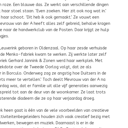
n roze. Een blauwe das. Ze werkt aan verschillende dingen
 haar stoel staan. ‘Even zoeken. Hier zit ook nog wat in.’
haar schoot. ‘Dit heb ik ook gemaakt.’ Ze vouwt een
Mevrouw van der A heeft alles zelf gebreid, behalve kragen
 naar de handwerkclub van de Posten. Daar krijgt ze hulp
gjes.
Leuverink geboren in Oldenzaal. Op haar zesde verhuisde
n de Menko-fabriek kwam te werken. Zij werkte later zelf
fabriek Gerhard Jannink & Zonen werd haar werkplek. Met
 anekdote over de Tweede Oorlog volgt, dat ze als
r in Borculo. Onderweg zag ze angstig hoe Duitsers in de
ets meer te vertellen.’ Toch deelt Mevrouw van der A na
dag was, dat er familie uit alle vijf generaties aanwezig
preid tot aan de deur van de woonkamer. Ze laat trots
nsterende diadeem die ze op haar verjaardag droeg.
ek heen gaat is één van de vele voorbeelden van creatieve
tiviteitenbegeleiders houden zich vaak creatief bezig met
dwerken, bewegen en muziek. Daarnaast is er in de