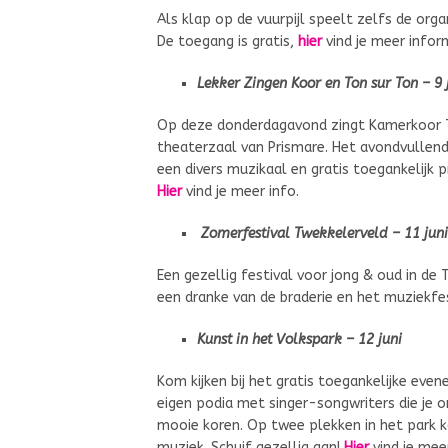
Als klap op de vuurpijl speelt zelfs de org
De toegang is gratis,
hier
vind je meer infor
Lekker Zingen Koor en Ton sur Ton – 9 
Op deze donderdagavond zingt Kamerkoor T
theaterzaal van Prismare. Het avondvullend
een divers muzikaal en gratis toegankelijk
Hier
vind je meer info.
Zomerfestival Twekkelerveld – 11 juni
Een gezellig festival voor jong & oud in d
een dranke van de braderie en het muziekfes
Kunst in het Volkspark – 12 juni
Kom kijken bij het gratis toegankelijke ev
eigen podia met singer-songwriters die je 
mooie koren. Op twee plekken in het park ka
muziek. Schuif gezellig aan!
Hier
vind je meer