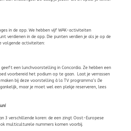
nges in de app. We hebben vijf WAK-activiteiten
t verdienen in de app. Die punten verdien je als je op de
e volgende activiteiten:
geeft een lunchvoorstelling in Concordia. Ze hebben een
oed voorbereid het podium op te gaan. Laat je verrassen
e maken bij deze voorstelling à la TV programma’s
De
egankelijk, maar je moet wel een plekje reserveren, lees
juni
van 3 verschillende koren: de een zingt Oost-Europese
ook multiculturele nummers komen voorbij.