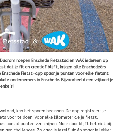
n? Daarom roepen Enschede Fietsstad en WAK iedereen op
dat je fit en creatief blijft, krijgen alle Enschedeërs
 Enschede Fietst-app spaar je punten voor elke fietsrit.
lokale ondernemers in Enschede. Bijvoorbeeld een vrijkaartje
ienke’s!
nload, kan het sparen beginnen. De app registreert je
ets voor te doen. Voor elke kilometer die je fietst,
het aantal punten verschijnen. Maar daar blijft het niet bij:
n aan challenges. Zo daag je jezelf uit én spaar je lekker