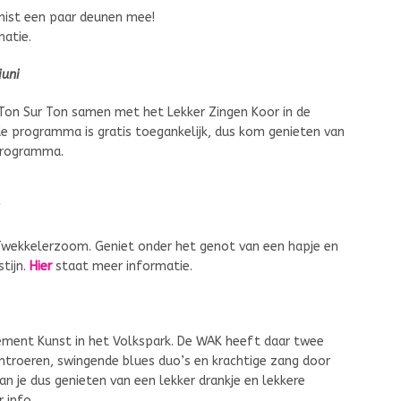
anist een paar deunen mee!
matie.
juni
on Sur Ton samen met het Lekker Zingen Koor in de
e programma is gratis toegankelijk, dus kom genieten van
 programma.
e Twekkelerzoom. Geniet onder het genot van een hapje en
tijn.
Hier
staat meer informatie.
enement Kunst in het Volkspark. De WAK heeft daar twee
ontroeren, swingende blues duo’s en krachtige zang door
n je dus genieten van een lekker drankje en lekkere
 info.