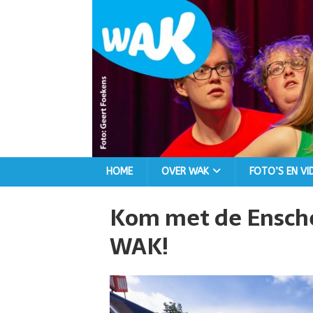
HOME
OVER WAK
FOTO’S EN VI
Kom met de Ensche
WAK!