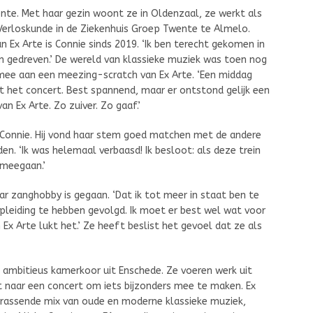
ente. Met haar gezin woont ze in Oldenzaal, ze werkt als
Verloskunde in de Ziekenhuis Groep Twente te Almelo.
an Ex Arte is Connie sinds 2019. ‘Ik ben terecht gekomen in
n gedreven.’ De wereld van klassieke muziek was toen nog
 mee aan een meezing-scratch van Ex Arte. ‘Een middag
het concert. Best spannend, maar er ontstond gelijk een
n Ex Arte. Zo zuiver. Zo gaaf.’
 Connie. Hij vond haar stem goed matchen met de andere
en. ‘Ik was helemaal verbaasd! Ik besloot: als deze trein
 meegaan.’
aar zanghobby is gegaan. ‘Dat ik tot meer in staat ben te
pleiding te hebben gevolgd. Ik moet er best wel wat voor
x Arte lukt het.’ Ze heeft beslist het gevoel dat ze als
n ambitieus kamerkoor uit Enschede. Ze voeren werk uit
 naar een concert om iets bijzonders mee te maken. Ex
rrassende mix van oude en moderne klassieke muziek,