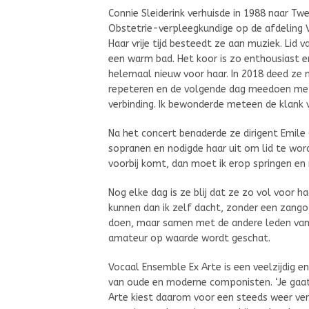
Connie Sleiderink verhuisde in 1988 naar Tw
Obstetrie-verpleegkundige op de afdeling 
Haar vrije tijd besteedt ze aan muziek. Lid v
een warm bad. Het koor is zo enthousiast e
helemaal nieuw voor haar. In 2018 deed ze
repeteren en de volgende dag meedoen met 
verbinding. Ik bewonderde meteen de klank va
Na het concert benaderde ze dirigent Emile
sopranen en nodigde haar uit om lid te word
voorbij komt, dan moet ik erop springen en
Nog elke dag is ze blij dat ze zo vol voor h
kunnen dan ik zelf dacht, zonder een zango
doen, maar samen met de andere leden van E
amateur op waarde wordt geschat.
Vocaal Ensemble Ex Arte is een veelzijdig e
van oude en moderne componisten. ‘Je gaat
Arte kiest daarom voor een steeds weer ve