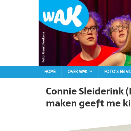
HOME
OVER WAK
FOTO’S EN VI
Connie Sleiderink 
maken geeft me ki