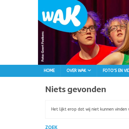
HOME
OVER WAK
FOTO’S EN VI
Niets gevonden
Het lijkt erop dat wij niet kunnen vinden
ZOEK