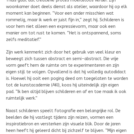
Thuis gaat dat creatieve proces moeiteloos verder. Zijn
woonkamer doet deels dienst als atelier, waardoor hij op elk
moment kan beginnen. “Voor een ander misschien wat
rommelig, maar ik werk er juist fijn in,” zegt hij. Schilderen is
voor hem niet alleen een expressievorm, maar ook een
manier om tot rust te komen. “Het is ontspannend, soms
zelfs meditatief.”
Zijn werk kenmerkt zich door het gebruik van veel kleur en
beweegt zich tussen abstract en semi-abstract. Die vrije
vorm geeft hem de ruimte om te experimenteren en zijn
eigen stijl te volgen. Opvallend is dat hij volledig autodidact
is. Hoewel hij ooit een poging deed om toegelaten te worden
tot de kunstacademie (AKI), koos hij uiteindelijk zijn eigen
pad. “Ik ben altijd blijven schilderen en af en toe maak ik ook
ruimtelijk werk.”
Naast schilderen speelt fotografie een belangrijke rol. De
beelden die hij vastlegt tijdens zijn reizen, vormen een
inspiratiebron en versterken zijn visuele blik. Door de jaren
heen heeft hij geleerd dicht bij zichzelf te blijven. “Mijn eigen