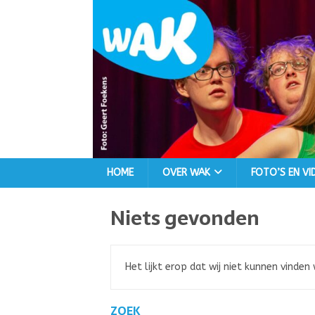
HOME
OVER WAK
FOTO’S EN VI
Niets gevonden
Het lijkt erop dat wij niet kunnen vinden
ZOEK