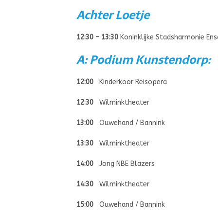
Achter Loetje
12:30 – 13:30
Koninklijke Stadsharmonie Ens
A: Podium Kunstendorp:
12:00
Kinderkoor Reisopera
12:30
Wilminktheater
13:00
Ouwehand / Bannink
13:30
Wilminktheater
14:00
Jong NBE Blazers
14:30
Wilminktheater
15:00
Ouwehand / Bannink