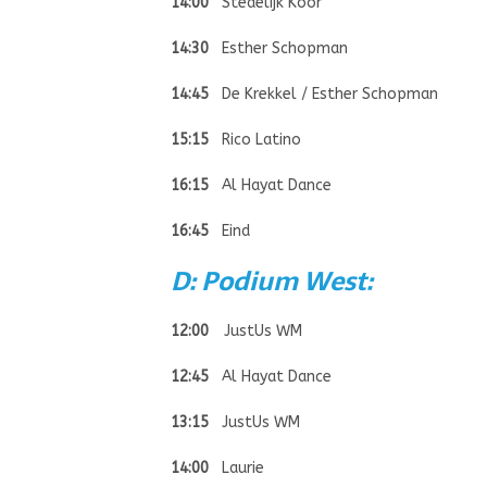
14:00
Stedelijk Koor
14:30
Esther Schopman
14:45
De Krekkel / Esther Schopman
15:15
Rico Latino
16:15
Al Hayat Dance
16:45
Eind
D: Podium West:
12:00
JustUs WM
12:45
Al Hayat Dance
13:15
JustUs WM
14:00
Laurie