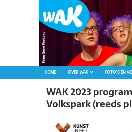
HOME
OVER WAK
FOTO’S EN VI
WAK 2023 programm
Volkspark (reeds 